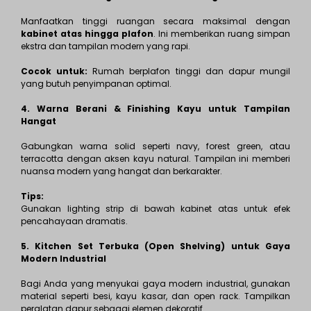
Manfaatkan tinggi ruangan secara maksimal dengan
kabinet atas hingga plafon
. Ini memberikan ruang simpan
ekstra dan tampilan modern yang rapi.
Cocok untuk:
Rumah berplafon tinggi dan dapur mungil
yang butuh penyimpanan optimal.
4. Warna Berani & Finishing Kayu untuk Tampilan
Hangat
Gabungkan warna solid seperti navy, forest green, atau
terracotta dengan aksen kayu natural. Tampilan ini memberi
nuansa modern yang hangat dan berkarakter.
Tips:
Gunakan lighting strip di bawah kabinet atas untuk efek
pencahayaan dramatis.
5. Kitchen Set Terbuka (Open Shelving) untuk Gaya
Modern Industrial
Bagi Anda yang menyukai gaya modern industrial, gunakan
material seperti besi, kayu kasar, dan open rack. Tampilkan
peralatan dapur sebagai elemen dekoratif.