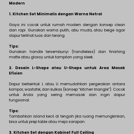
Modern
1. Kitchen Set Minimalis dengan Warna Netral
Gaya ini cocok untuk rumah modern dengan konsep clean
dan rapi. Gunakan warna putih, abu muda, atau beige agar
dapur terlihat luas dan terang.
Tips:
Gunakan handle tersembunyi (handleless) dan finishing
matte atau glossy untuk tampilan yang sleek.
2. Desain L-Shape atau U-Shape untuk Area Masak
Efisien
Dapur berbentuk L atau U memudahkan pergerakan antara
kompor, wastafel, dan kulkas (konsep “kitchen triangle”). Cocok
untuk Anda yang sering memasak dan ingin dapur
fungsional.
Tips:
Tambahkan island kecil di tengah jika ruang memungkinkan,
bisa untuk prep table atau meja sarapan.
3. Kitchen Set dengan Kabinet Full Ceiling