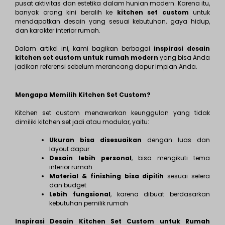
pusat aktivitas dan estetika dalam hunian modern. Karena itu,
banyak orang kini beralih ke
kitchen set custom
untuk
mendapatkan desain yang sesuai kebutuhan, gaya hidup,
dan karakter interior rumah.
Dalam artikel ini, kami bagikan berbagai
inspirasi desain
kitchen set custom untuk rumah modern
yang bisa Anda
jadikan referensi sebelum merancang dapur impian Anda.
Mengapa Memilih Kitchen Set Custom?
Kitchen set custom menawarkan keunggulan yang tidak
dimiliki kitchen set jadi atau modular, yaitu:
Ukuran bisa disesuaikan
dengan luas dan
layout dapur
Desain lebih personal
, bisa mengikuti tema
interior rumah
Material & finishing bisa dipilih
sesuai selera
dan budget
Lebih fungsional
, karena dibuat berdasarkan
kebutuhan pemilik rumah
Inspirasi Desain Kitchen Set Custom untuk Rumah