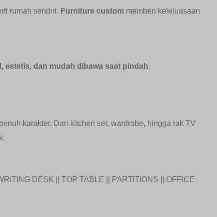
ti rumah sendiri.
Furniture custom
memberi keleluasaan
l, estetis, dan mudah dibawa saat pindah
.
enuh karakter. Dari kitchen set, wardrobe, hingga rak TV
k.
WRITING DESK || TOP TABLE || PARTITIONS || OFFICE