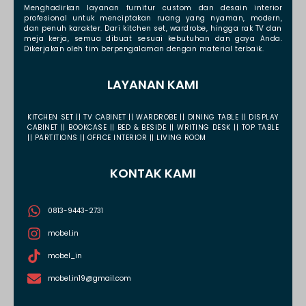
Menghadirkan layanan furnitur custom dan desain interior
profesional untuk menciptakan ruang yang nyaman, modern,
dan penuh karakter. Dari kitchen set, wardrobe, hingga rak TV dan
meja kerja, semua dibuat sesuai kebutuhan dan gaya Anda.
Dikerjakan oleh tim berpengalaman dengan material terbaik.
LAYANAN KAMI
KITCHEN SET || TV CABINET || WARDROBE || DINING TABLE || DISPLAY
CABINET || BOOKCASE || BED & BESIDE || WRITING DESK || TOP TABLE
|| PARTITIONS || OFFICE INTERIOR || LIVING ROOM
KONTAK KAMI
0813-9443-2731
mobel.in
mobel_in
mobel.in19@gmail.com