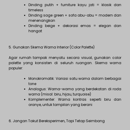
Dinding putih + furniture kayu jati = klasik dan
timeless
Dinding sage green + sofa abu-abu = modern dan
menenangkan
Dinding beige + dekorasi emas = elegan dan
hangat
5. Gunakan Skema Warna Interior (Color Palette)
Agar rumah tampak menyatu secara visual, gunakan color
palette yang konsisten di seluruh ruangan. Skema warna
populer:
Monokromatik: Variasi satu warna dalam berbagai
tone
Analogus: Warna-warna yang berdekatan di roda
warna (misal: biru, hijau, turquoise)
Komplementer: Warna kontras seperti biru dan
oranye, untuk tampilan yang berani
6. Jangan Takut Bereksperimen, Tapi Tetap Seimbang